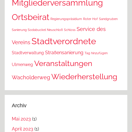
Mitgliederversammlung
Ortsbeirat
Regierungspräsidium
Roter Hof
Sandgruben
Service des
Sanierung Sodabuckel Neuschloß
Schloss
Stadtverordnete
Vereins
Straßensanierung
Stadtverwaltung
Tag hinzufügen
Veranstaltungen
Ulmenweg
Wiederherstellung
Wacholderweg
Archiv
Mai 2023
(1)
April 2023
(1)