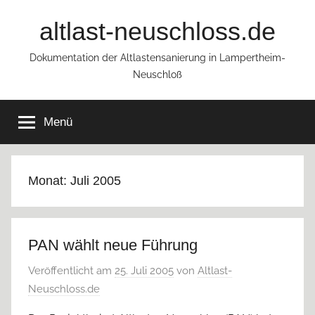
Zum
altlast-neuschloss.de
Inhalt
springen
Dokumentation der Altlastensanierung in Lampertheim-
Neuschloß
Menü
Monat:
Juli 2005
PAN wählt neue Führung
Veröffentlicht am
25. Juli 2005
von
Altlast-
Neuschloss.de