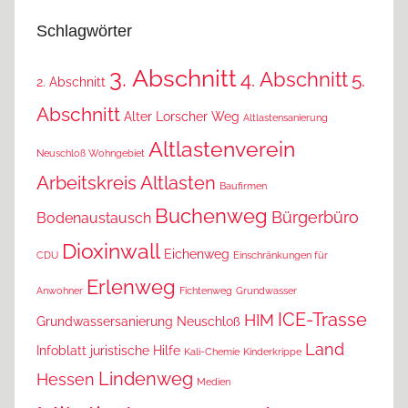
Schlagwörter
3. Abschnitt
4. Abschnitt
5.
2. Abschnitt
Abschnitt
Alter Lorscher Weg
Altlastensanierung
Altlastenverein
Neuschloß Wohngebiet
Arbeitskreis Altlasten
Baufirmen
Buchenweg
Bürgerbüro
Bodenaustausch
Dioxinwall
Eichenweg
CDU
Einschränkungen für
Erlenweg
Anwohner
Fichtenweg
Grundwasser
ICE-Trasse
HIM
Grundwassersanierung Neuschloß
Land
Infoblatt
juristische Hilfe
Kali-Chemie
Kinderkrippe
Lindenweg
Hessen
Medien