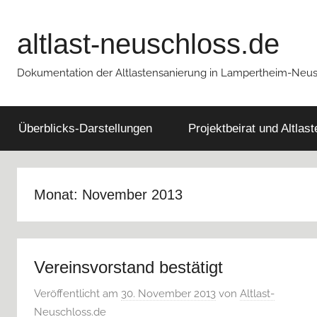
Zum
Inhalt
altlast-neuschloss.de
springen
Dokumentation der Altlastensanierung in Lampertheim-Neu
Überblicks-Darstellungen
Projektbeirat und Altlas
Monat:
November 2013
Vereinsvorstand bestätigt
Veröffentlicht am
30. November 2013
von
Altlast-
Neuschloss.de