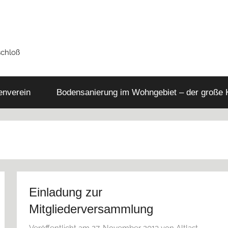
schloß
tenverein
Bodensanierung im Wohngebiet – der große
Einladung zur
Mitgliederversammlung
Veröffentlicht am
27. November 2013
von
Altlast-