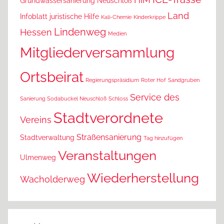
Grundwassersanierung Neuschloß
Land
Infoblatt
juristische Hilfe
Kali-Chemie
Kinderkrippe
Lindenweg
Hessen
Medien
Mitgliederversammlung
Ortsbeirat
Regierungspräsidium
Roter Hof
Sandgruben
Service des
Sanierung Sodabuckel Neuschloß
Schloss
Stadtverordnete
Vereins
Straßensanierung
Stadtverwaltung
Tag hinzufügen
Veranstaltungen
Ulmenweg
Wiederherstellung
Wacholderweg