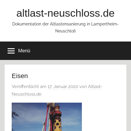
Zum
altlast-neuschloss.de
Inhalt
springen
Dokumentation der Altlastensanierung in Lampertheim-
Neuschloß
Menü
Eisen
Veröffentlicht am
17. Januar 2020
von
Altlast-
Neuschloss.de