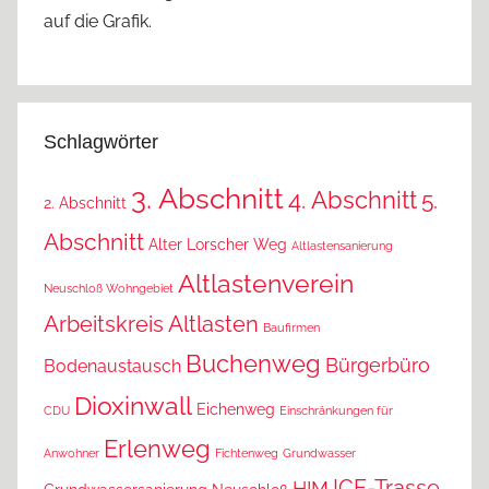
auf die Grafik.
Schlagwörter
3. Abschnitt
4. Abschnitt
5.
2. Abschnitt
Abschnitt
Alter Lorscher Weg
Altlastensanierung
Altlastenverein
Neuschloß Wohngebiet
Arbeitskreis Altlasten
Baufirmen
Buchenweg
Bürgerbüro
Bodenaustausch
Dioxinwall
Eichenweg
CDU
Einschränkungen für
Erlenweg
Anwohner
Fichtenweg
Grundwasser
ICE-Trasse
HIM