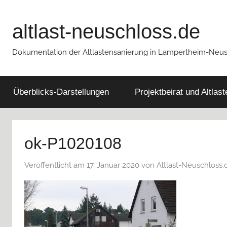
Zum
Inhalt
altlast-neuschloss.de
springen
Dokumentation der Altlastensanierung in Lampertheim-Neu
Überblicks-Darstellungen
Projektbeirat und Altlas
ok-P1020108
Veröffentlicht am
17. Januar 2020
von
Altlast-Neuschloss.