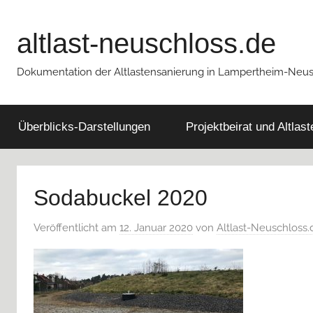
Zum
Inhalt
altlast-neuschloss.de
springen
Dokumentation der Altlastensanierung in Lampertheim-Neu
Überblicks-Darstellungen
Projektbeirat und Altlas
Sodabuckel 2020
Veröffentlicht am
12. Januar 2020
von
Altlast-Neuschloss.