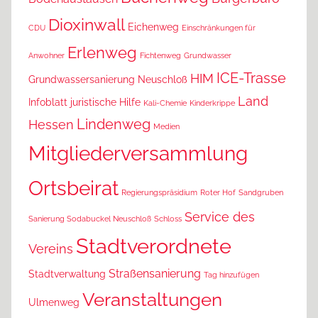
Dioxinwall
Eichenweg
CDU
Einschränkungen für
Erlenweg
Anwohner
Fichtenweg
Grundwasser
ICE-Trasse
HIM
Grundwassersanierung Neuschloß
Land
Infoblatt
juristische Hilfe
Kali-Chemie
Kinderkrippe
Lindenweg
Hessen
Medien
Mitgliederversammlung
Ortsbeirat
Regierungspräsidium
Roter Hof
Sandgruben
Service des
Sanierung Sodabuckel Neuschloß
Schloss
Stadtverordnete
Vereins
Straßensanierung
Stadtverwaltung
Tag hinzufügen
Veranstaltungen
Ulmenweg