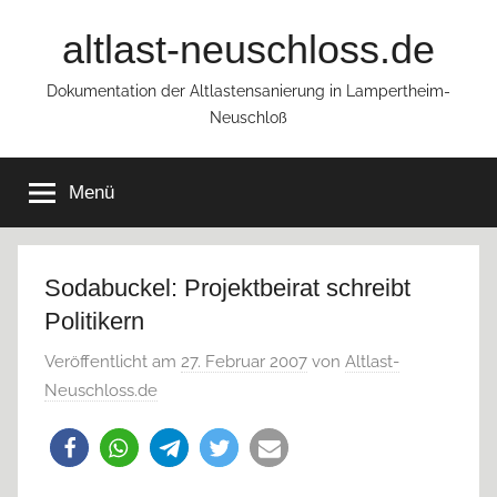
Zum
altlast-neuschloss.de
Inhalt
springen
Dokumentation der Altlastensanierung in Lampertheim-
Neuschloß
Menü
Sodabuckel: Projektbeirat schreibt
Politikern
Veröffentlicht am
27. Februar 2007
von
Altlast-
Neuschloss.de