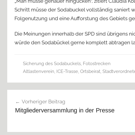
„Man müsse genauer hingucken“, zitiert Claudia Kö
Schritt müsse der Sodabuckel vollständig saniert 
Folgenutzung und eine Aufforstung des Gebiets ge
Die Meinungen innerhalb der SPD sind übrigens ni
würde den Sodabückel gerne komplett abtragen lass
Sicherung des Sodabuckels
,
Fotostrecken
Altlastenverein
,
ICE-Trasse
,
Ortsbeirat
,
Stadtverordnet
Beitragsnavigation
Vorheriger Beitrag
Mitgliederversammlung in der Presse