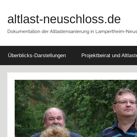
Zum
Inhalt
altlast-neuschloss.de
springen
Dokumentation der Altlastensanierung in Lampertheim-Neu
Überblicks-Darstellungen
Projektbeirat und Altlas