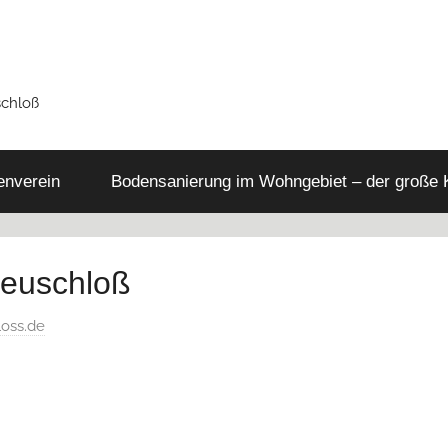
schloß
tenverein
Bodensanierung im Wohngebiet – der große
Neuschloß
loss.de