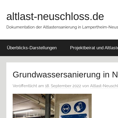
Zum
Inhalt
altlast-neuschloss.de
springen
Dokumentation der Altlastensanierung in Lampertheim-Neu
Überblicks-Darstellungen
Projektbeirat und Altlas
Grundwassersanierung in 
Veröffentlicht am
18. September 2022
von
Altlast-Neusch