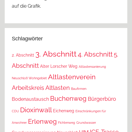
auf die Grafik.
Schlagwörter
3. Abschnitt
4. Abschnitt
5.
2. Abschnitt
Abschnitt
Alter Lorscher Weg
Altlastensanierung
Altlastenverein
Neuschloß Wohngebiet
Arbeitskreis Altlasten
Baufirmen
Buchenweg
Bürgerbüro
Bodenaustausch
Dioxinwall
Eichenweg
CDU
Einschränkungen für
Erlenweg
Anwohner
Fichtenweg
Grundwasser
ICE-Trasse