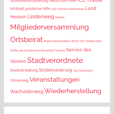
HIM
Grundwassersanierung Neuschloß
Land
Infoblatt
juristische Hilfe
Kali-Chemie
Kinderkrippe
Lindenweg
Hessen
Medien
Mitgliederversammlung
Ortsbeirat
Regierungspräsidium
Roter Hof
Sandgruben
Service des
Sanierung Sodabuckel Neuschloß
Schloss
Stadtverordnete
Vereins
Straßensanierung
Stadtverwaltung
Tag hinzufügen
Veranstaltungen
Ulmenweg
Wiederherstellung
Wacholderweg