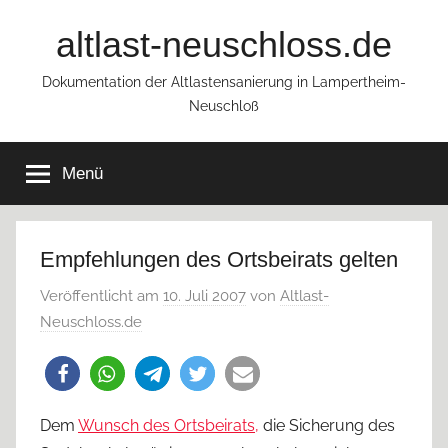
Zum
altlast-neuschloss.de
Inhalt
springen
Dokumentation der Altlastensanierung in Lampertheim-
Neuschloß
Menü
Empfehlungen des Ortsbeirats gelten
Veröffentlicht am
10. Juli 2007
von
Altlast-
Neuschloss.de
Dem
Wunsch des Ortsbeirats,
die Sicherung des